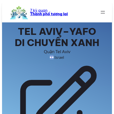
Chuyển
đến
7 kỳ quan
Thành phố tương lai
phần
nội
dung
TEL AVIV–YAFO
DI CHUYỂN XANH
Quận Tel Aviv
Israel