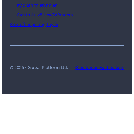
Kỳ quan thiên nhiên
Giới thiệu về New7Wonders
Đề xuất hoặc ứng tuyển
© 2026 · Global Platform Ltd.
Điều khoản và điều kiện