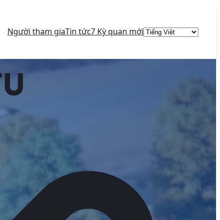
Choose
Người tham gia
Tin tức
7 Kỳ quan mới
a
language
TU