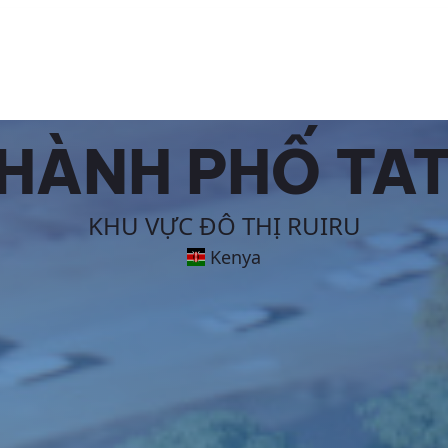
HÀNH PHỐ TA
KHU VỰC ĐÔ THỊ RUIRU
Kenya