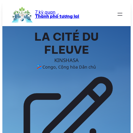
Chuyển
đến
7 kỳ quan
Thành phố tương lai
phần
nội
dung
LA CITÉ DU
FLEUVE
KINSHASA
Congo, Cộng hòa Dân chủ