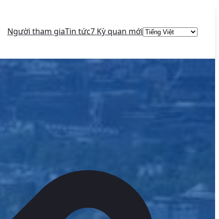
Choose
Người tham gia
Tin tức
7 Kỳ quan mới
a
language