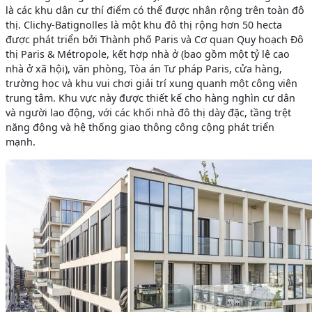
là các khu dân cư thí điểm có thể được nhân rộng trên toàn đô
thị.
Clichy-Batignolles là một khu đô thị rộng hơn 50 hecta
được phát triển bởi Thành phố Paris và Cơ quan Quy hoạch Đô
thị Paris & Métropole, kết hợp nhà ở (bao gồm một tỷ lệ cao
nhà ở xã hội), văn phòng, Tòa án Tư pháp Paris, cửa hàng,
trường học và khu vui chơi giải trí xung quanh một công viên
trung tâm. Khu vực này được thiết kế cho hàng nghìn cư dân
và người lao động, với các khối nhà đô thị dày đặc, tầng trệt
năng động và hệ thống giao thông công cộng phát triển
mạnh.