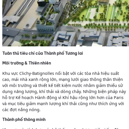
Tuân thủ tiêu chí của Thành phố Tương lai
Môi trường & Thiên nhiên
Khu vực Clichy-Batignolles nổi bật với các tòa nhà hiệu suất
cao, mái nhà xanh rộng lớn, mạng lưới giao thông thân thiện
với môi trường và thiết kế tiết kiệm nước nhằm giảm thiểu sử
dụng năng lượng, khí thải và dòng chảy. Những biện pháp này
hỗ trợ Kế hoạch Hành động vì Khí hậu rộng lớn hơn của Paris
và mục tiêu giảm mạnh lượng khí thải cũng như thích ứng với
các đợt nắng nóng.
Thành phố thông minh