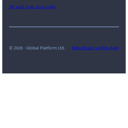
Đề xuất hoặc ứng tuyển
© 2026 · Global Platform Ltd.
Điều khoản và điều kiện