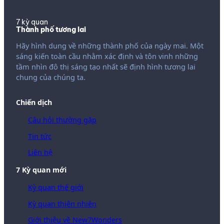
7 kỳ quan
Thành phố tương lai
Hãy hình dung về những thành phố của ngày mai. Một
sáng kiến ​​toàn cầu nhằm xác định và tôn vinh những
tầm nhìn đô thị sáng tạo nhất sẽ định hình tương lai
chung của chúng ta.
Chiến dịch
Câu hỏi thường gặp
Tin tức
Liên hệ
7 Kỳ quan mới
Kỳ quan thế giới
Kỳ quan thiên nhiên
Giới thiệu về New7Wonders