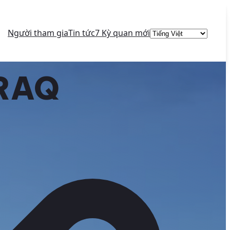
Choose
Người tham gia
Tin tức
7 Kỳ quan mới
a
language
RAQ