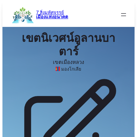
ข้าม
ไป
7 สิ่งมหัศจรรย์
เมืองแห่งอนาคต
ยัง
เนื้อหา
เขตนิเวศน์อูลานบา
ตาร์
เขตเมืองหลวง
มองโกเลีย