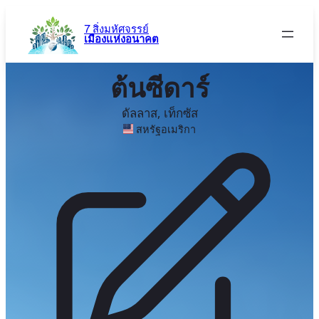
ข้าม
ไป
7 สิ่งมหัศจรรย์
เมืองแห่งอนาคต
ยัง
เนื้อหา
ต้นซีดาร์
ดัลลาส, เท็กซัส
สหรัฐอเมริกา