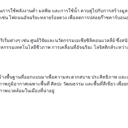
นการใช้พลังงานต่ำ มลพิษ และการใช้น้ำ ควบคู่ไปกับการสร้างมูลค่า
 เช่น ไฟถนนอัจฉริยะหลายร้อยดวง เพื่อลดการปล่อยก๊าซคาร์บอนอ
่มต่างๆ เช่น ศูนย์วิจัยและนวัตกรรมเอเชียซิลิคอนแวลลีย์ ซึ่งสนั
าหกรรมเทคโนโลยีชีวภาพ การเคลื่อนที่อัจฉริยะ โลจิสติกส์ระหว่า
รงสร้างพื้นฐานที่ออกแบบมาเพื่อความสะดวกสบาย ประสิทธิภาพ แล
พภูมิอากาศเฉพาะพื้นที่ ศิลปะ วัฒนธรรม และพื้นที่สีเขียว เพื่
ภาพแวดล้อมในเมืองที่น่าอยู่