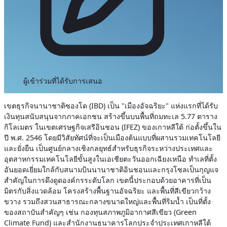
ผู้เข้าร่วมที่ได้รับการเสนอ
เขตธุรกิจนานาชาติซองโด (IBD) เป็น "เมืองอัจฉริยะ" แห่งแรกที่ได้รับ
เงินทุนสนับสนุนจากภาคเอกชน สร้างขึ้นบนพื้นที่ถมทะเล 5.77 ตาราง
กิโลเมตร ในเขตเศรษฐกิจเสรีอินชอน (IFEZ) ของเกาหลีใต้ ก่อตั้งขึ้นใน
ปี พ.ศ. 2546 โดยมีวิสัยทัศน์ที่จะเป็นเมืองต้นแบบที่ผสานรวมเทคโนโลยี
และยั่งยืน เป็นศูนย์กลางเชิงกลยุทธ์สำหรับธุรกิจระหว่างประเทศและ
อุตสาหกรรมเทคโนโลยีขั้นสูงในเอเชียตะวันออกเฉียงเหนือ ทำเลที่ตั้ง
อันยอดเยี่ยมใกล้กับสนามบินนานาชาติอินชอนและกรุงโซลเป็นกุญแจ
สำคัญในการดึงดูดองค์กรระดับโลก
เขตนี้ประกอบด้วยอาคารที่เป็น
มิตรกับสิ่งแวดล้อม โครงสร้างพื้นฐานอัจฉริยะ และพื้นที่สีเขียวกว้าง
ขวาง รวมถึงสวนสาธารณะกลางขนาดใหญ่และพื้นที่ริมน้ำ เป็นที่ตั้ง
ของสถาบันสำคัญๆ เช่น กองทุนสภาพภูมิอากาศสีเขียว (Green
Climate Fund) และสำนักงานธนาคารโลกประจำประเทศเกาหลีใต้