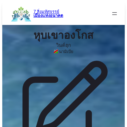
ข้าม
ไป
7 สิ่งมหัศจรรย์
เมืองแห่งอนาคต
ยัง
เนื้อหา
หุบเขาองโกส
วินด์ฮุก
นามิเบีย