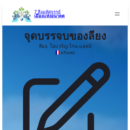
ข้าม
ไป
7 สิ่งมหัศจรรย์
เมืองแห่งอนาคต
ยัง
เนื้อหา
จุดบรรจบของลียง
ลียง, โอแวร์ญ-โรน-แอลป์
ฝรั่งเศส