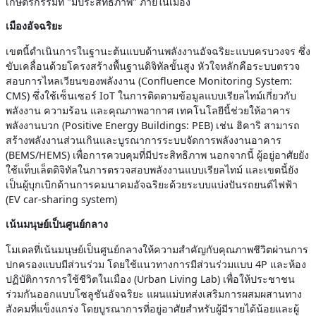
เกษตรกรรมที่ "มีประสิทธิภาพ" ภายในเมือง
เมืองอัจฉริยะ
เขตนี้ดำเนินการในฐานะต้นแบบด้านพลังงานอัจฉริยะแบบครบวงจร ซึ่ง
ขับเคลื่อนด้วยโครงสร้างพื้นฐานดิจิทัลขั้นสูง หัวใจหลักคือระบบตรวจ
สอบการไหลเวียนของพลังงาน (Confluence Monitoring System:
CMS) ซึ่งใช้เซ็นเซอร์ IoT ในการติดตามข้อมูลแบบเรียลไทม์เกี่ยวกับ
พลังงาน ความร้อน และคุณภาพอากาศ เทคโนโลยีนี้ช่วยให้อาคาร
พลังงานบวก (Positive Energy Buildings: PEB) เช่น ฮิคาริ สามารถ
สร้างพลังงานส่วนเกินและบูรณาการระบบจัดการพลังงานอาคาร
(BEMS/HEMS) เพื่อการควบคุมที่มีประสิทธิภาพ นอกจากนี้ ผู้อยู่อาศัยยัง
ใช้แท็บเล็ตดิจิทัลในการตรวจสอบพลังงานแบบเรียลไทม์ และเขตนี้ยัง
เป็นผู้บุกเบิกด้านการคมนาคมอัจฉริยะด้วยระบบแบ่งปันรถยนต์ไฟฟ้า
(EV car-sharing system)
เน้นมนุษย์เป็นศูนย์กลาง
โมเดลที่เน้นมนุษย์เป็นศูนย์กลางให้ความสำคัญกับคุณภาพชีวิตผ่านการ
ปกครองแบบมีส่วนร่วม โดยใช้แนวทางการมีส่วนร่วมแบบ 4P และห้อง
ปฏิบัติการการใช้ชีวิตในเมือง (Urban Living Lab) เพื่อให้ประชาชน
ร่วมกันออกแบบโซลูชันอัจฉริยะ แผนแม่บทส่งเสริมการผสมผสานทาง
สังคมที่แข็งแกร่ง โดยบูรณาการที่อยู่อาศัยสำหรับผู้มีรายได้น้อยและผู้