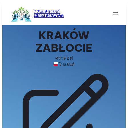
ข้าม
ไป
7 สิ่งมหัศจรรย์
เมืองแห่งอนาคต
ยัง
เนื้อหา
KRAKÓW
ZABŁOCIE
คราคอฟ
โปแลนด์