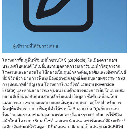
ผู้เข้าร่วมที่ได้รับการเสนอ
โครงการฟื้นฟูพื้นที่ริมแม่น้ำซาบโลชี (Zabłocie) ในเมืองคราคอฟ
ประเทศโปแลนด์ ได้เปลี่ยนย่านอุตสาหกรรมเก่าริมแม่น้ำวิสตูลาจาก
โรงงานและลานรถไฟ ให้กลายเป็นศูนย์กลางที่อยู่อาศัยและเชิงพาณิชย์
ที่มีชีวิตชีวา ผ่านการฟื้นฟูเมืองอย่างมีกลยุทธ์ตั้งแต่ปลายทศวรรษ 1990
การพัฒนาที่สำคัญ เช่น โครงการริเวอร์ไซด์ เอสเตท (Riverside
Estate) และสวนสาธารณะชุมชน เป็นตัวอย่างของการเติบโตแบบผสม
ผสานที่เชื่อมต่อกับถนนสายหลักริมแม่น้ำวิสตูลา ซึ่งขับเคลื่อนโดย
แผนการแบ่งเขตของเทศบาลและเงินทุนจากสหภาพยุโรปสำหรับการ
ฟื้นฟูพื้นที่รกร้าง การฟื้นฟูนี้ทำให้ซาบโลชีกลายเป็น "ศูนย์กลางแห่ง
ใหม่" ของคราคอฟ ผสมผสานมรดกทางวัฒนธรรมเข้ากับการใช้ชีวิต
สมัยใหม่
โครงการริเวอร์ไซด์ เอสเตท นำเสนออพาร์ตเมนต์ที่มีระเบียง/
เฉลียงติดกับแม่น้ำวิสตูลา มีรั้วล้อมรอบ มีสนามเด็กเล่น ทางเดินที่มีไฟ