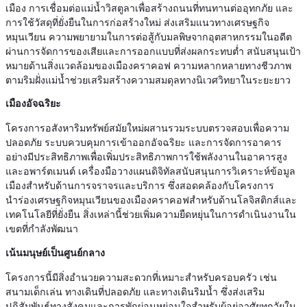
เมือง การเชื่อมต่อแม่น้ำวิสตูลาเพื่อสร้างถนนที่ทนทานต่ออุทกภัย และ
การใช้วัสดุที่ยั่งยืนในการก่อสร้างใหม่ ส่งเสริมแนวทางเศรษฐกิจ
หมุนเวียน ความพยายามในการต่อสู้กับมลพิษจากอุตสาหกรรมในอดีต
ผ่านการจัดการของเสียและการออกแบบที่ส่งผลกระทบต่ำ สนับสนุนเป้า
หมายด้านสิ่งแวดล้อมของเมืองคราคอฟ ความหลากหลายทางชีวภาพ
ตามริมฝั่งแม่น้ำช่วยเสริมสร้างความสมดุลทางนิเวศวิทยาในระยะยาว
เมืองอัจฉริยะ
โครงการอสังหาริมทรัพย์สมัยใหม่ผสานรวมระบบตรวจสอบเพื่อความ
ปลอดภัย ระบบควบคุมการเข้าออกอัจฉริยะ และการจัดการอาคาร
อย่างมีประสิทธิภาพเพื่อเพิ่มประสิทธิภาพการใช้พลังงานในอาคารสูง
และอพาร์ตเมนต์ เครื่องมือวางแผนดิจิทัลสนับสนุนการวิเคราะห์ข้อมูล
เมืองสำหรับด้านการจราจรและบริการ ซึ่งสอดคล้องกับโครงการ
นำร่องเศรษฐกิจหมุนเวียนของเมืองคราคอฟสำหรับด้านโลจิสติกส์และ
เทคโนโลยีที่ยั่งยืน สิ่งเหล่านี้ช่วยเพิ่มความยืดหยุ่นในการดำเนินงานใน
เขตที่กำลังพัฒนา
เน้นมนุษย์เป็นศูนย์กลาง
โครงการนี้มีสิ่งอำนวยความสะดวกที่เหมาะสำหรับครอบครัว เช่น
สนามเด็กเล่น ทางเดินที่ปลอดภัย และทางเดินริมน้ำ ซึ่งส่งเสริม
ปฏิสัมพันธ์ทางสังคมและการพักผ่อนหย่อนใจสำหรับผู้อยู่อาศัยทุกวัยใน