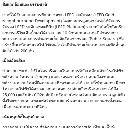
สิ่งแวดล้อมและธรรมชาติ
เขตนี้ได้รับสถานะการพัฒนาชุมชน LEED ระดับทอง (LEED Gold
Neighbourhood Development) โดยอาคารสูงหลายแห่งได้รับการ
รับรอง LEED ระดับแพลตตินัม (LEED Platinum) ระบบบำบัดน้ำอัจฉริยะ
สามารถรีไซเคิลน้ำฝนได้ประมาณ 10 ล้านแกลลอนต่อปีสำหรับการ
ชลประทานและการทำความเย็น จัตุรัสสาธารณะ (Public Square) ซึ่ง
สร้างขึ้นเหนือลานรถไฟ ใช้เทคโนโลยีทำความเย็นเฉพาะทางเพื่อค้ำจุน
ต้นไม้กว่า 200 ต้น
เมืองอัจฉริยะ
Hudson Yards ใช้ไมโครกริดภายในอาคารที่ขับเคลื่อนด้วยโรงไฟฟ้า
พลังความร้อนร่วม (cogen) และวงจรความร้อน มอบพลังงานและ
พลังงานความร้อนที่ยืดหยุ่นและพึ่งพาตนเองได้ ระบบนี้ช่วยลดการพึ่งพา
โครงข่ายไฟฟ้าได้อย่างมากและลดการปล่อยก๊าซเรือนกระจกได้ถึง
25,000 เมตริกตัน CO2e ต่อปี เครือข่ายไฟเบอร์ออปติกแบบรวมศูนย์ทั่ว
ทั้งวิทยาเขตและแพลตฟอร์มซอฟต์แวร์ ผสานรวมระบบอาคารทั้งหมด
เพื่อการควบคุมแบบดิจิทัล
เน้นมนุษย์เป็นศูนย์กลาง
การออกแบบให้ความสำคัญกับประสบการณ์การเดินเท้าและพื้นที่