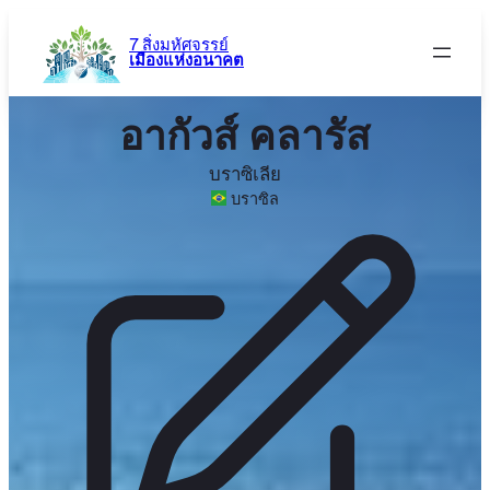
ข้าม
ไป
7 สิ่งมหัศจรรย์
เมืองแห่งอนาคต
ยัง
เนื้อหา
อากัวส์ คลารัส
บราซิเลีย
บราซิล