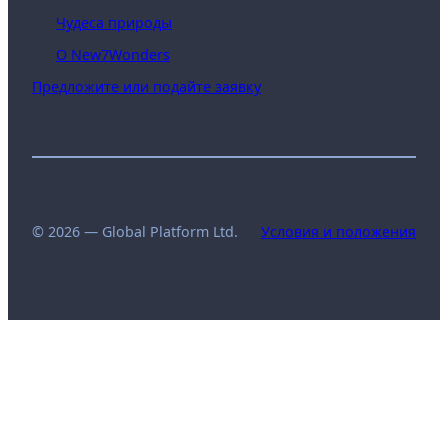
Чудеса природы
О New7Wonders
Предложите или подайте заявку
© 2026 — Global Platform Ltd.
Условия и положения