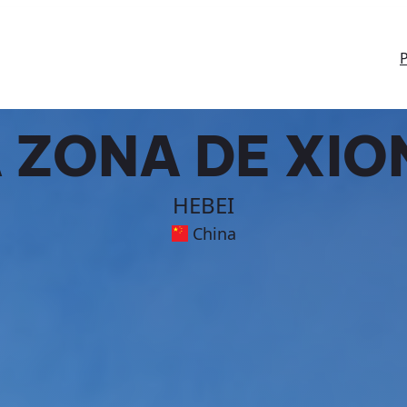
P
 ZONA DE XIO
HEBEI
China