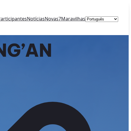
Escolha
articipantes
Notícias
Novas7Maravilhas
um
idioma
NG’AN