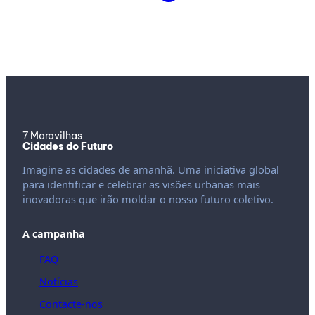
7 Maravilhas
Cidades do Futuro
Imagine as cidades de amanhã. Uma iniciativa global
para identificar e celebrar as visões urbanas mais
inovadoras que irão moldar o nosso futuro coletivo.
A campanha
FAQ
Notícias
Contacte-nos