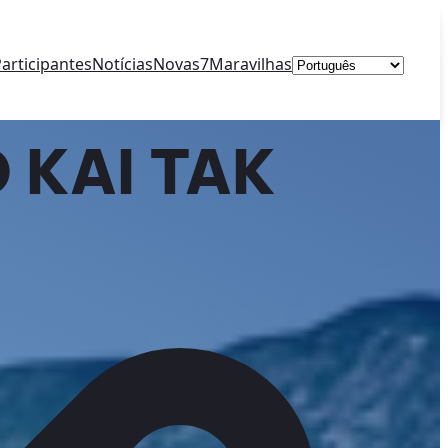
Escolha
articipantes
Notícias
Novas7Maravilhas
um
idioma
 KAI TAK