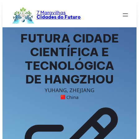
Saltar
para
7 Maravilhas
Cidades do Futuro
o
conteúdo
FUTURA CIDADE
CIENTÍFICA E
TECNOLÓGICA
DE HANGZHOU
YUHANG, ZHEJIANG
China