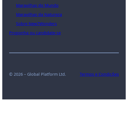
Maravilhas do Mundo
Maravilhas da Natureza
Sobre New7Wonders
Proponha ou candidate-se
© 2026 – Global Platform Ltd.
Termos e Condições