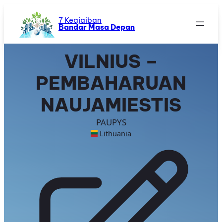
Skip
to
7 Keajaiban
Bandar Masa Depan
content
VILNIUS –
PEMBAHARUAN
NAUJAMIESTIS
PAUPYS
Lithuania