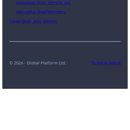
Keajaiban Alam Semula Jadi
Mengenai New7Wonders
Cadangkan atau Mohon
© 2026 · Global Platform Ltd.
Terma & Syarat