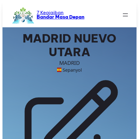
Skip
to
7 Keajaiban
Bandar Masa Depan
content
MADRID NUEVO
UTARA
MADRID
Sepanyol