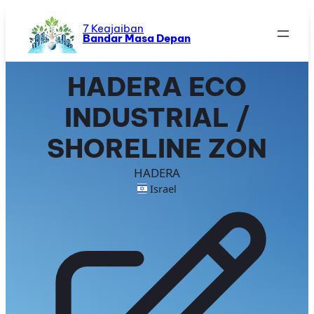
Skip
to
7 Keajaiban
Bandar Masa Depan
content
HADERA ECO
INDUSTRIAL /
SHORELINE ZON
HADERA
Israel