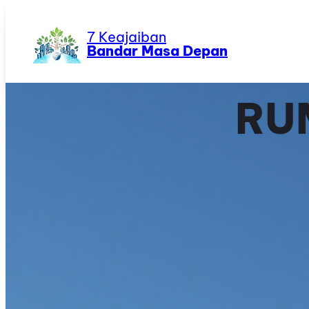
Skip
to
7 Keajaiban
content
Bandar Masa Depan
RU