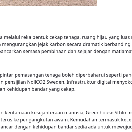
a melalui reka bentuk cekap tenaga, ruang hijau yang lua
mengurangkan jejak karbon secara dramatik berbanding 
ancarkan semasa pembinaan dan sejajar dengan matlamat 
ntar, pemasangan tenaga boleh diperbaharui seperti pan
an pensijilan NollCO2 Sweden. Infrastruktur digital men
an kehidupan bandar yang cekap.
keutamaan kesejahteraan manusia, Greenhouse Sthlm men
ses terus ke pengangkutan awam. Kemudahan termasuk kec
n lancar dengan kehidupan bandar sedia ada untuk mewuju