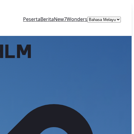
Choose
Peserta
Berita
New7Wonders
a
language
HLM