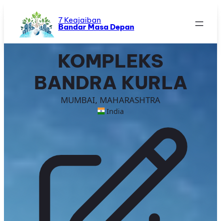
Skip
to
7 Keajaiban
Bandar Masa Depan
content
KOMPLEKS
BANDRA KURLA
MUMBAI, MAHARASHTRA
India