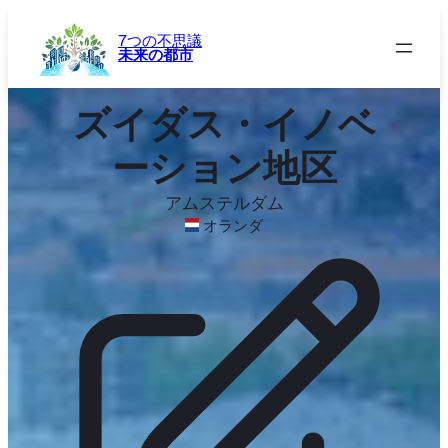
内
容
7つの不思議
未来の都市
を
ス
キ
ズイダス・イノベ
ッ
プ
ーション地区
アムステルダム
オランダ