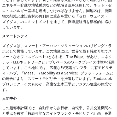
エネルギー貯蔵や地域暖房などの地域資源を活用して、ネット・ゼ
ロ・エネルギー基準を達成しなければなりません。同地区は、廃棄
物の削減と建設資材の再利用に重点を置いた「ゼロ・ウェイスト・
ズイダス」のコミットメントを通じて、循環型経済を積極的に追求
しています。
スマートシティ
ズイダスは、スマート・アーバン・ソリューションのリビング・ラ
ボとして機能しています。この地区には、世界で最も持続可能でス
マートなオフィスビルの1つとされる「The Edge」があり、コネク
テッドLEDネットワークとアプリベースのワークプレイス体験を活用
しています。この地区では、広範なEV充電インフラ、共有モビリテ
ィ・ハブ、「Maas」（Mobility as a Service）プラットフォームと
の統合により、スマートモビリティを推進しています。Zuidasdok
プロジェクトそのものが、高度な土木工学とデジタル建設の偉業で
す。
人間中心
この超都市計画では、自動車から歩行者、自転車、公共交通機関へ
と重点を移す「持続可能なズイドフランク・モビリティ計画」を通