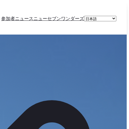
言
参加者
ニュース
ニューセブンワンダーズ
語
を
選
択