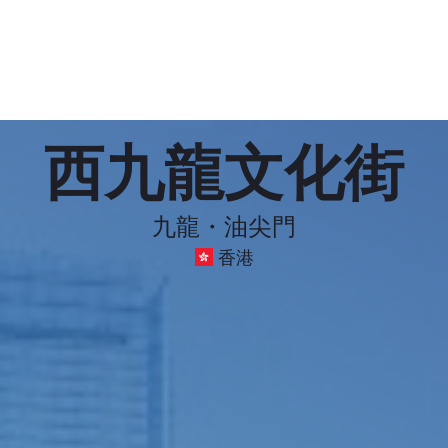
西九龍文化街
九龍・油尖門
香港