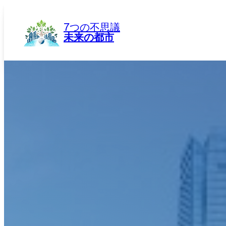
内
容
7つの不思議
を
未来の都市
ス
キ
ッ
プ