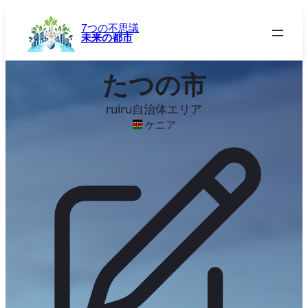
内
容
7つの不思議
未来の都市
を
ス
キ
たつの市
ッ
プ
ruiru自治体エリア
ケニア