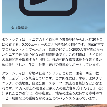
参加希望者
タツ・シティは、ケニアのナイロビ中心業務地区から北へ約20キロ
に位置する、5,000エーカーの広さを誇る経済特区です。国家的重要
プロジェクトとして公示され、政府のビジョン2030の青写真に沿っ
たケニアで最も野心的な民間都市開発です。この都市は、ナイロビ
の混雑問題を緩和すると同時に、持続可能な都市成長を促進するた
めに設計された、生活・仕事・遊びの環境をサポートしています。
タツ・シティは、緑地や社会インフラとともに、住宅、商業、教
育、工業ゾーンを統合しています。この開発には、学校、医療クリ
ニック、小売地区、自然公園、スポーツ・娯楽複合施設などが含ま
れます。25万人以上の居住者と数万人の観光客を受け入れるよう設
計されたこの都市は、都市密度と、地域の遺産を維持する森林やコ
ーヒー農園などの重要な緑の保全とのバランスを保っています。