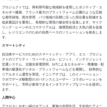
プロジェクトでは、再利用可能な地域材を使用したポジティブ・エ
ネルギー建築、フランス最大のプラットフォーム公園のような広範
な都市緑地、雨水管理、パリ地域の目標に沿った排出量を削減する
低炭素設計を重視し、長期的な環境の健全性を促進します。サイク
リング・レーンやエコマテリアルは、循環型経済と大気の質を促進
し、レジリエンスのための自然ベースのソリューションを統合しま
す。
スマートシティ
自治体サービスのためのスマートシティ・アプリ、エコ・プロジェ
クトのリアリティ・ヴィーチュエル・ビジット、インテリジェント
交通システム、太陽光発電照明、IoTによるエネルギー・廃棄物・駐
車場の最適化デジタル・プラットフォームなどを展開し、効率的な
リアルタイム運営を実現。イニシアチブは、このイノベーション・
ラボでデータ駆動型のガバナンスとユーザー・コラボレーションを
サポートし、市民が参加できるインタラクティブなツールを提供し
ます。
人間中心
アクセスしやすい緑のオアシス、家族の共同生活、文化的なアメニ