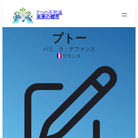
内
容
7つの不思議
未来の都市
を
ス
キ
プトー
ッ
プ
パリ、ラ・デファンス
フランス