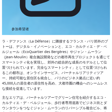
参加希望者
ラ・デファンス（La Défense）に隣接するフランス・パリ郊外のプ
トーは、デジタル・イノベーションと、エコ・カルティエ・デ・ベ
ルジェール（EcoQuartier des Bergères）やジャン・ムーラン
（Jean-Moulin）複合施設開発などの都市再生プロジェクトを通じて
スマートシティ化を実現し、郊外の総合的な成長のモデルとして位
置づけられています。完全なスマートシティ」として位置づけられ
るこの都市は、オンラインサービス、バーチャルリアリティツア
ー、持続可能な居住区を統合し、パリのビジネス拠点に近い約
45,000人の居住者の居住性を高め、大都市圏の機会へのシームレス
な接続を促進しています。
主なエリアは、バーチャルツアーでグリーン住宅を紹介するエコ・
カルティエ・デ・ベルジェール、歩行者専用道路でビジネス街とダ
ウンタウンをつなぐジャン・ムーランのリバーシブル複合ビル、将