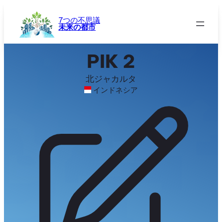
内
容
7つの不思議
未来の都市
を
ス
キ
PIK 2
ッ
プ
北ジャカルタ
インドネシア