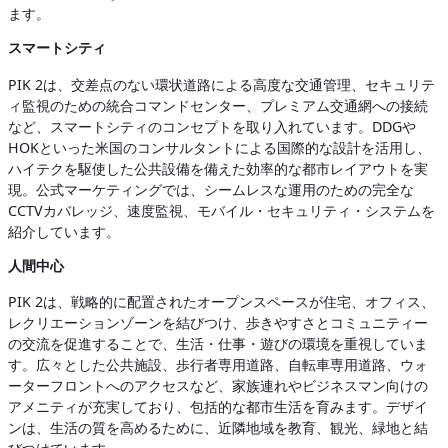
ます。
スマートシティ
PIK 2は、交差点のない環状道路による高度な交通管理、セキュリテ
ィ監視のための統合コマンドセンター、プレミアム交通網への接続
など、スマートシティのコンセプトを取り入れています。DDGや
HOKといった米国のコンサルタントによる国際的な設計を活用し、
ハイテクを駆使した公共設備を備えた効率的な都市レイアウトを実
現。公式マーケティングでは、シームレスな運用のための完全な
CCTVカバレッジ、速度監視、モバイル・セキュリティ・システムを
紹介しています。
人間中心
PIK 2は、戦略的に配置されたオープンスペースが住宅、オフィス、
レクリエーションゾーンを結びつけ、歩きやすさとコミュニティー
の交流を促進することで、生活・仕事・遊びの環境を重視していま
す。広々とした公共施設、歩行者専用道路、自転車専用道路、ウォ
ーターフロントへのアクセスなど、家族連れやビジネスマン向けの
アメニティが充実しており、包括的な都市生活を育みます。デザイ
ンは、生活の質を高めるために、近隣地域を教育、観光、緑地と結