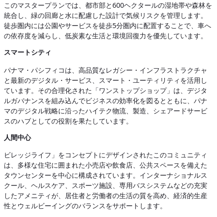
このマスタープランでは、都市部と600ヘクタールの湿地帯や森林を
統合し、緑の回廊と水に配慮した設計で気候リスクを管理します。
徒歩圏内には公園やサービスを徒歩5分圏内に配置することで、車へ
の依存度を減らし、低炭素な生活と環境回復力を優先しています。
スマートシティ
パナマ・パシフィコは、高品質なレガシー・インフラストラクチャ
と最新のデジタル・サービス、スマート・ユーティリティを活用し
ています。その合理化された「ワンストップショップ」は、デジタ
ルガバナンスを組み込んでビジネスの効率化を図るとともに、パナ
マのデジタル戦略に沿ったハイテク物流、製造、シェアードサービ
スのハブとしての役割を果たしています。
人間中心
ビレッジライフ」をコンセプトにデザインされたこのコミュニティ
は、多様な住宅に囲まれた小売店や飲食店、公共スペースを備えた
タウンセンターを中心に構成されています。インターナショナルス
クール、ヘルスケア、スポーツ施設、専用バスシステムなどの充実
したアメニティが、居住者と労働者の生活の質を高め、経済的生産
性とウェルビーイングのバランスをサポートします。