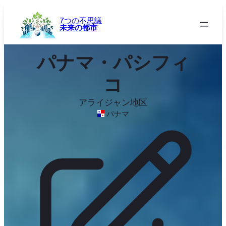
内
容
7つの不思議
未来の都市
を
ス
キ
パナマ・パシフィ
ッ
プ
コ
アライジャン地区
パナマ