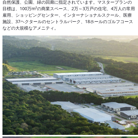
自然保護、公園、緑の回廊に指定されています。マスタープランの
目標は、100万m²の商業スペース、2万～3万戸の住宅、4万人の常用
雇用、ショッピングセンター、インターナショナルスクール、医療
施設、37ヘクタールのセントラルパーク、18ホールのゴルフコース
などの大規模なアメニティ。