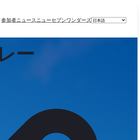
言
参加者
ニュース
ニューセブンワンダーズ
語
を
選
レー
択