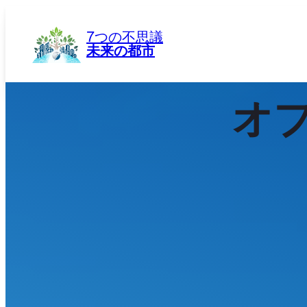
内
容
7つの不思議
を
未来の都市
ス
キ
ッ
オ
プ