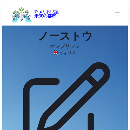
内
容
7つの不思議
未来の都市
を
ス
キ
ノーストウ
ッ
プ
ケンブリッジ
イギリス