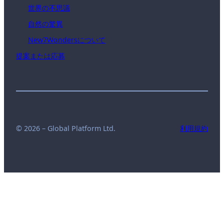
世界の不思議
自然の驚異
New7Wondersについて
提案または応募
© 2026 – Global Platform Ltd.
利用規約