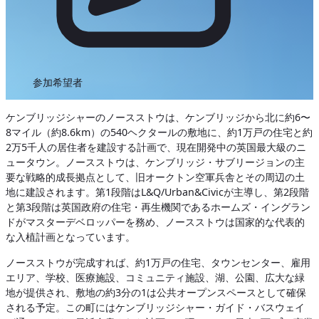
参加希望者
ケンブリッジシャーのノースストウは、ケンブリッジから北に約6〜
8マイル（約8.6km）の540ヘクタールの敷地に、約1万戸の住宅と約
2万5千人の居住者を建設する計画で、現在開発中の英国最大級のニ
ュータウン。ノースストウは、ケンブリッジ・サブリージョンの主
要な戦略的成長拠点として、旧オークトン空軍兵舎とその周辺の土
地に建設されます。第1段階はL&Q/Urban&Civicが主導し、第2段階
と第3段階は英国政府の住宅・再生機関であるホームズ・イングラン
ドがマスターデベロッパーを務め、ノースストウは国家的な代表的
な入植計画となっています。
ノースストウが完成すれば、約1万戸の住宅、タウンセンター、雇用
エリア、学校、医療施設、コミュニティ施設、湖、公園、広大な緑
地が提供され、敷地の約3分の1は公共オープンスペースとして確保
される予定。この町にはケンブリッジシャー・ガイド・バスウェイ