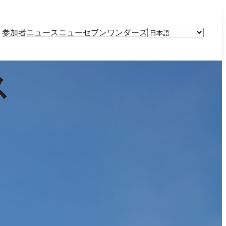
言
参加者
ニュース
ニューセブンワンダーズ
語
を
選
ス
択