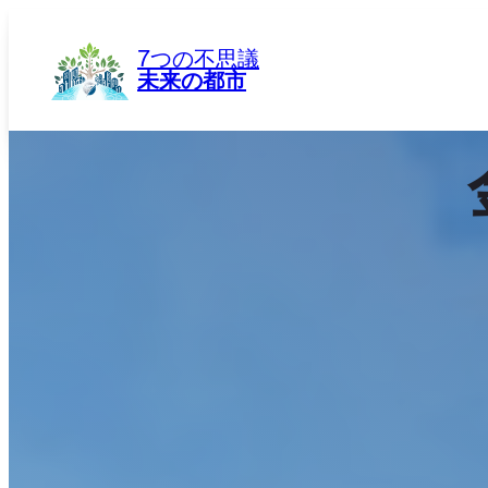
内
容
7つの不思議
を
未来の都市
ス
キ
ッ
プ