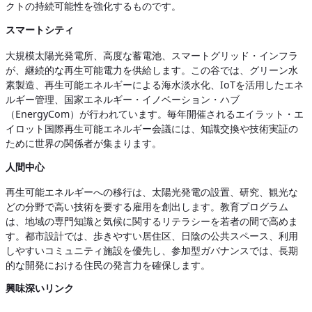
クトの持続可能性を強化するものです。
スマートシティ
大規模太陽光発電所、高度な蓄電池、スマートグリッド・インフラ
が、継続的な再生可能電力を供給します。この谷では、グリーン水
素製造、再生可能エネルギーによる海水淡水化、IoTを活用したエネ
ルギー管理、国家エネルギー・イノベーション・ハブ
（EnergyCom）が行われています。毎年開催されるエイラット・エ
イロット国際再生可能エネルギー会議には、知識交換や技術実証の
ために世界の関係者が集まります。
人間中心
再生可能エネルギーへの移行は、太陽光発電の設置、研究、観光な
どの分野で高い技術を要する雇用を創出します。教育プログラム
は、地域の専門知識と気候に関するリテラシーを若者の間で高めま
す。都市設計では、歩きやすい居住区、日陰の公共スペース、利用
しやすいコミュニティ施設を優先し、参加型ガバナンスでは、長期
的な開発における住民の発言力を確保します。
興味深いリンク