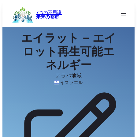
内
容
7つの不思議
未来の都市
を
ス
キ
エイラット – エイ
ッ
プ
ロット再生可能エ
ネルギー
アラバ地域
イスラエル