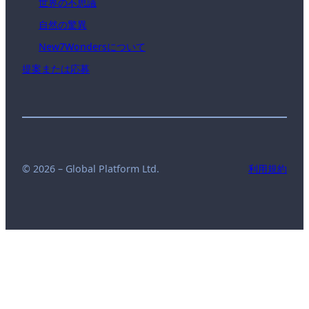
世界の不思議
自然の驚異
New7Wondersについて
提案または応募
© 2026 – Global Platform Ltd.
利用規約