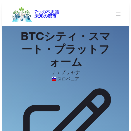
内
容
7つの不思議
未来の都市
を
ス
キ
BTCシティ・スマ
ッ
プ
ート・プラットフ
ォーム
リュブリャナ
スロベニア