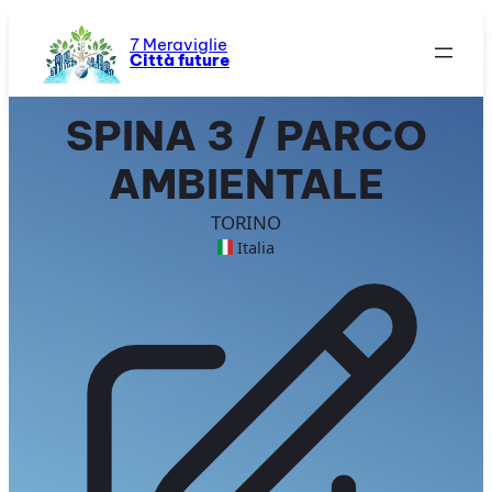
Vai
al
7 Meraviglie
Città future
contenuto
SPINA 3 / PARCO
AMBIENTALE
TORINO
Italia