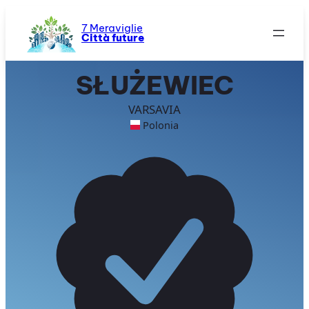
Vai
al
7 Meraviglie
Città future
contenuto
SŁUŻEWIEC
VARSAVIA
Polonia