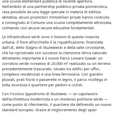
una scuola elementare pubblica di recente apertura.
Nell’ambito di una partnership pubblico-privata pionieristica,
resa possibile da una legge speciale in materia di edilizia
abitativa, alcuni promotori immobiliari privati hanno costruito
e consegnato al Comune una scuola completamente attrezzata,
colmando così alcune lacune educative fondamentali.
Le infrastrutture verdi sono il motore di questa rinascita
urbana. Il fiore all’occhiello è la riqualificazione, finanziata
dall’UE, dello Stagno di Służewiecki e della valle circostante,
che ha ripristinato con successo la ritenzione idrica naturale.
Altrettanto importante è il nuovo Parco Lineare Suwak: un
corridoio verde ricreativo di 20.000 m² realizzato su un terreno
precedentemente trascurato, situato tra edifici per uffici,
complessi residenziali e una linea ferroviaria. Con giardini
pluviali, prati fioriti e passerelle in legno, il parco ricollega in
tutta sicurezza il quartiere per pedoni e ciclisti.
Con l’iconico Ippodromo di Służewiec — un capolavoro
dell’architettura modernista e un immenso polmone verde —
come punto di riferimento, il quartiere sta definendo un nuovo
standard europeo. Grazie al miglioramento degli spazi