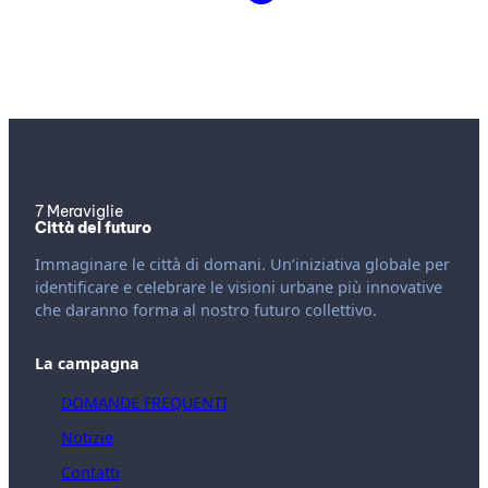
7 Meraviglie
Città del futuro
Immaginare le città di domani. Un’iniziativa globale per
identificare e celebrare le visioni urbane più innovative
che daranno forma al nostro futuro collettivo.
La campagna
DOMANDE FREQUENTI
Notizie
Contatti