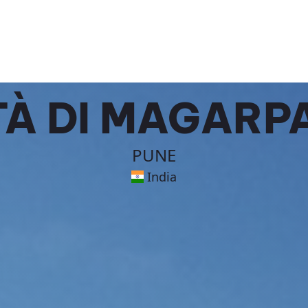
TÀ DI MAGARP
PUNE
India