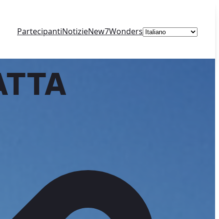
Scegli
Partecipanti
Notizie
New7Wonders
una
lingua
ATTA