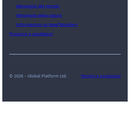
Meraviglie del mondo
Meraviglie della natura
Informazioni su New7Wonders
Proporre o candidarsi
© 2026 – Global Platform Ltd.
Termini e condizioni