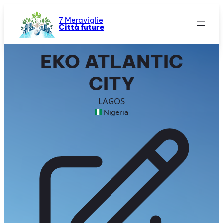
Vai
al
7 Meraviglie
Città future
contenuto
EKO ATLANTIC
CITY
LAGOS
Nigeria