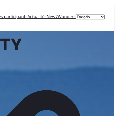
Choisir
es participants
Actualités
New7Wonders
une
langue
ITY