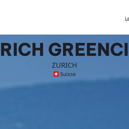
L
RICH GREENC
ZURICH
Suisse