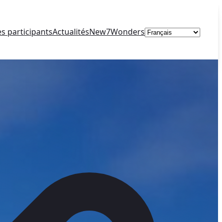
Choisir
es participants
Actualités
New7Wonders
une
langue