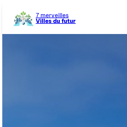
Aller
au
7 merveilles
contenu
Villes du futur