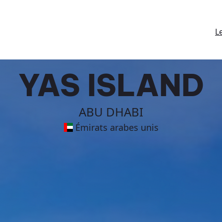
L
YAS ISLAND
ABU DHABI
Émirats arabes unis