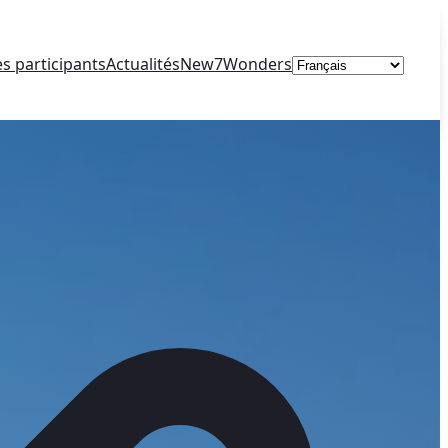
Choisir
es participants
Actualités
New7Wonders
une
langue