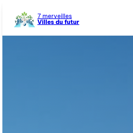
Aller
au
7 merveilles
contenu
Villes du futur