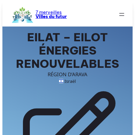
Aller
au
7 merveilles
Villes du futur
contenu
EILAT – EILOT
ÉNERGIES
RENOUVELABLES
RÉGION D’ARAVA
Israël