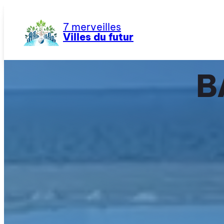
Aller
au
7 merveilles
contenu
Villes du futur
B