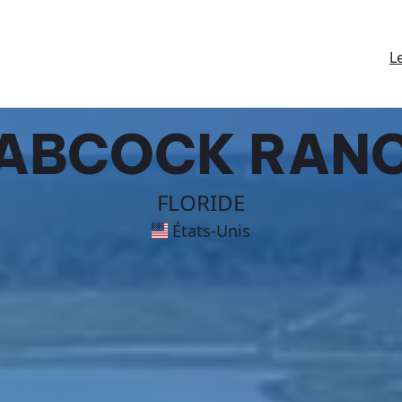
L
ABCOCK RAN
FLORIDE
États-Unis