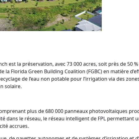
est la préservation, avec 73 000 acres, soit près de 50 % 
a Florida Green Building Coalition (FGBC) en matière d’effic
 recyclage de l’eau non potable pour l’irrigation via des zon
 solaire.
L, comprenant plus de 680 000 panneaux photovoltaïques pr
ricité dans le réseau, le réseau intelligent de FPL permettant
cité accrues.
, de navettes autonomes et de systèmes d’irrigation et d’écl