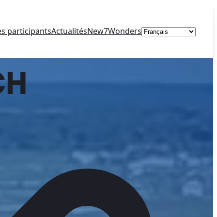
Choisir
es participants
Actualités
New7Wonders
une
langue
CH