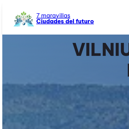
Saltar
al
7 maravillas
contenido
Ciudades del futuro
VILNI