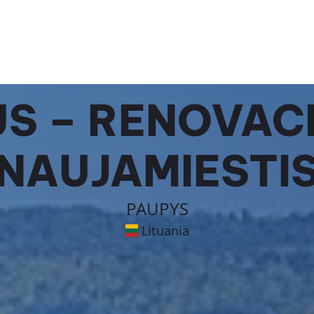
US – RENOVAC
NAUJAMIESTI
PAUPYS
Lituania