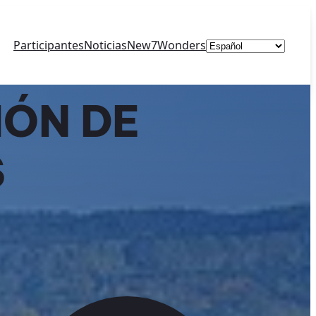
Elegir
Participantes
Noticias
New7Wonders
un
idioma
IÓN DE
S