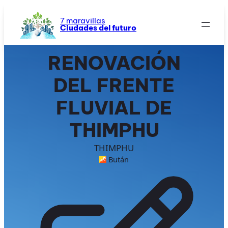
Saltar
al
7 maravillas
Ciudades del futuro
contenido
RENOVACIÓN
DEL FRENTE
FLUVIAL DE
THIMPHU
THIMPHU
Bután